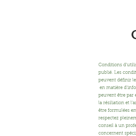
Accueil
À Propos
M
Conditions d’util
publié. Les condit
peuvent définir l
en matière d’info
peuvent être par e
la résiliation et 
être formulées en
respectez pleine
conseil à un prof
concernent spéci