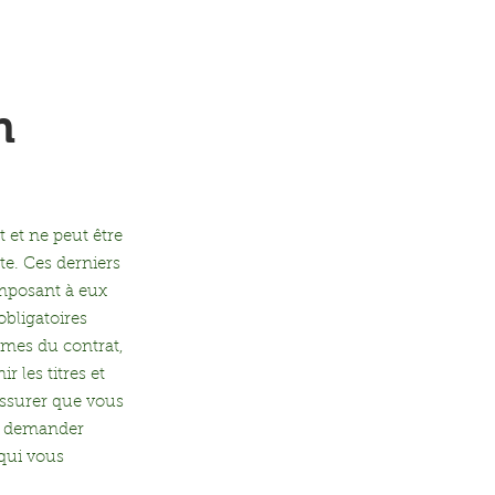
ions
Galerie
Contact
n
 et ne peut être
ite. Ces derniers
imposant à eux
obligatoires
ermes du contrat,
r les titres et
assurer que vous
de demander
 qui vous