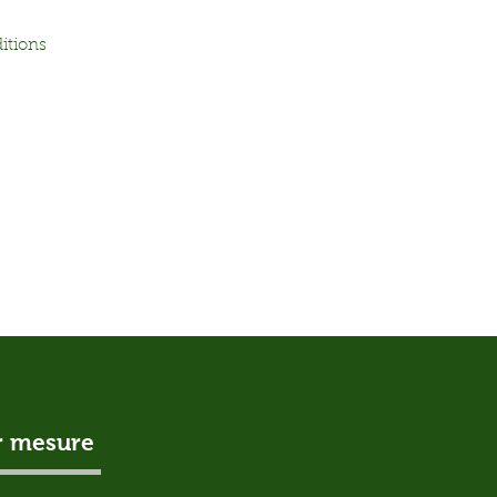
itions
ur mesure