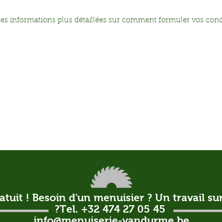
es informations plus détaillées sur comment formuler vos cond
atuit ! Besoin d'un menuisier ? Un travail s
?Tel. +32 474 27 05 45
info@menuiserie-vandurme.be