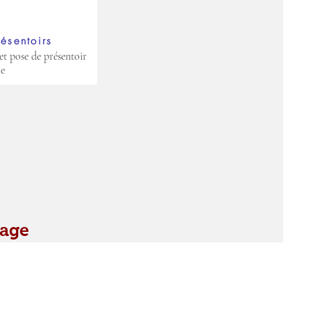
résentoirs
et pose de présentoir
re
mage