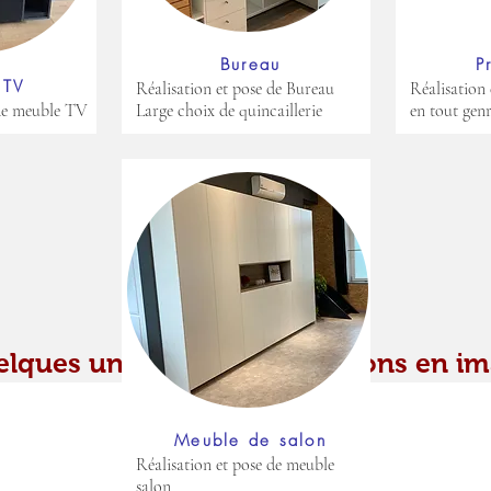
Bureau
P
 TV
Réalisation et pose de Bureau
Réalisation 
 de meuble TV
Large choix de quincaillerie
en tout gen
lques unes de nos réalisations en i
Meuble de salon
Réalisation et pose de meuble
salon