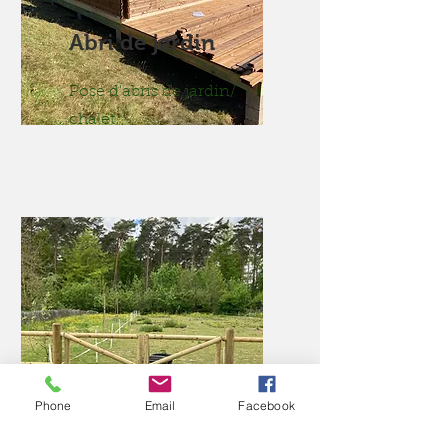
Abri de jardin
Pose d'abris de jardin/
chalet
Barrière
Phone
Email
Facebook
Réalisation et pose de